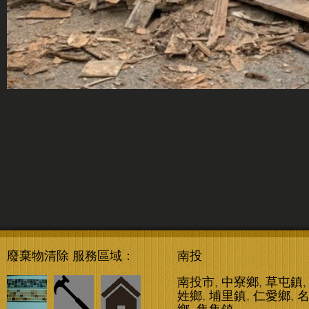
廢棄物清除 服務區域：
南投
南投市
,
中寮鄉
,
草屯鎮
姓鄉
,
埔里鎮
,
仁愛鄉
,