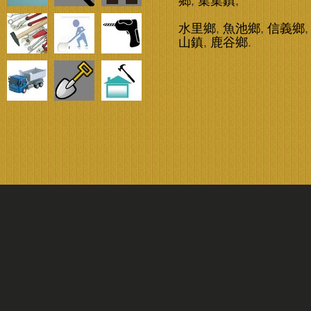
鄉
,
集集鎮
,
水里鄉
,
魚池鄉
,
信義鄉
山鎮
,
鹿谷鄉
.