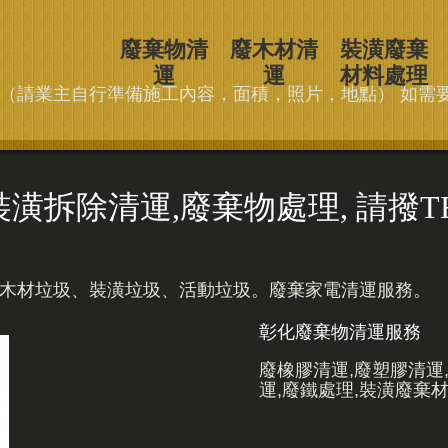
廢棄物清
廢木材清
裝潢廢棄
運
運
材料處理
費（請業主自行準備施工內容，面積，照片，地點） 如需
除清運,廢棄物處理, 請撥TEL：0
、木材垃圾、裝潢垃圾、活動垃圾。廢棄家電清運服務。
彰化廢棄物清運服務
廢橡膠清運,廢塑膠清運
運,廢鐵處理,裝潢廢棄材