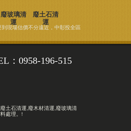
廢玻璃清
廢土石清
運
運
要到現場估價不分遠近，中彰投全區
958-196-515
,廢土石清運,廢木材清運,廢玻璃清
料處理。!