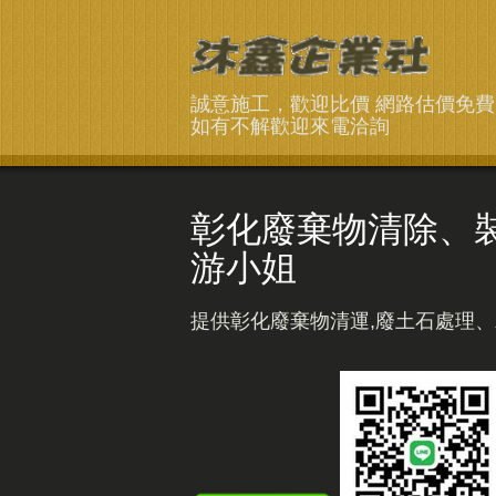
誠意施工，歡迎比價 網路估價免
如有不解歡迎來電洽詢
彰化廢棄物清除、裝潢拆
游小姐
提供彰化廢棄物清運,廢土石處理